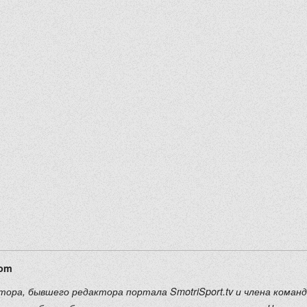
com
тора, бывшего редактора портала SmotriSport.tv и члена коман