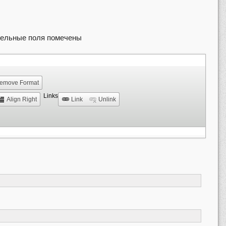
ельные поля помечены
Press
ALT 0
for
emove Format
help
Links
Align Right
Link
Unlink