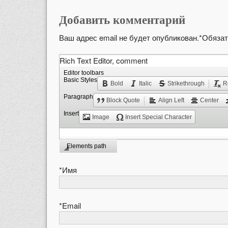
Добавить комментарий
Ваш адрес email не будет опубликован.
*
Обязат
Rich Text Editor, comment
Editor toolbars
Basic Styles
Bold
Italic
Strikethrough
R
Paragraph
Block Quote
Align Left
Center
Insert
Image
Insert Special Character
Elements path
*
Имя
*
Email