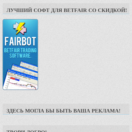
ЛУЧШИЙ СОФТ ДЛЯ BETFAIR СО СКИДКОЙ!
ЗДЕСЬ МОГЛА БЫ БЫТЬ ВАША РЕКЛАМА!