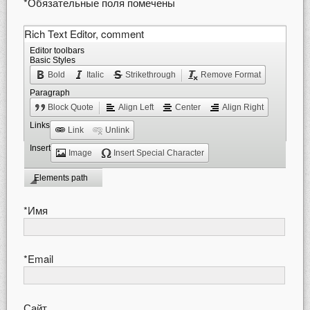
*
Обязательные поля помечены
Rich Text Editor, comment
Pres
ALT 
Editor toolbars
Basic Styles
for
Bold
Italic
Strikethrough
Remove Format
help
Paragraph
Block Quote
Align Left
Center
Align Right
Links
Link
Unlink
Insert
Image
Insert Special Character
Elements path
*
Имя
*
Email
Сайт