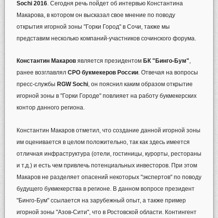
Sochi 2016
. Сегодня речь пойдет об интервью Константина
Макарова, в котором он высказал свое мнение по поводу
открытия игорной зоны "Горки Город" в Сочи, также мы
представим несколько компаний-участников сочинского форума.
Константин Макаров
является президентом
БК "Бинго-Бум"
,
ранее возглавлял
СРО букмекеров России
. Отвечая на вопросы
пресс-службы
RGW Sochi
, он пояснил каким образом открытие
игорной зоны в "Горки Городе" повлияет на работу букмекерских
контор данного региона.
Константин Макаров отметил, что создание данной игорной зоны
им оценивается в целом положительно, так как здесь имеется
отличная инфраструктура (отели, гостиницы, курорты, рестораны
и т.д.) и есть чем привлечь потенциальных инвесторов. При этом
Макаров не разделяет опасений некоторых "экспертов" по поводу
будущего букмекерства в регионе. В данном вопросе президент
"Бинго-Бум" ссылается на зарубежный опыт, а также пример
игорной зоны "Азов-Сити", что в Ростовской области. Контингент