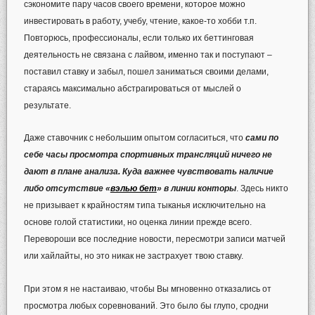
сэкономите пару часов своего времени, которое можно
инвестировать в работу, учебу, чтение, какое-то хобби т.п.
Повторюсь, профессионалы, если только их беттинговая
деятельность не связана с лайвом, именно так и поступают –
поставил ставку и забыл, пошел заниматься своими делами,
стараясь максимально абстрагироваться от мыслей о
результате.
Даже ставочник с небольшим опытом согласиться, что
сами по
себе часы просмотра спортивных трансляций ничего не
дают в плане анализа. Куда важнее чувствовать наличие
либо отсутствие «
вэлью бет
» в линии конторы
. Здесь никто
не призывает к крайностям типа тыканья исключительно на
основе голой статистики, но оценка линии прежде всего.
Перевороши все последние новости, пересмотри записи матчей
или хайлайты, но это никак не застрахует твою ставку.
При этом я не настаиваю, чтобы Вы мгновенно отказались от
просмотра любых соревнований. Это было бы глупо, сродни