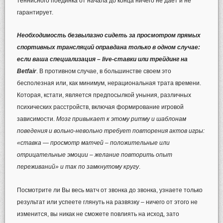
теннисного поединка от начала до конца ничего не дает и не
гарантирует.
Необходимость безвылазно сидеть за просмотром прямых
спортивных трансляций оправдана только в одном случае:
если ваша специализация – live-ставки или трейдинг на
Betfair
. В противном случае, в большинстве своем это
бесполезная или, как минимум, нерациональная трата времени.
Которая, кстати, является предпосылкой уныния, различных
психических расстройств, включая формирование игровой
зависимости.
Мозг привыкает к этому ритму и шаблонам
поведения и вольно-невольно требует повторения актов игры:
«ставка — просмотр матчей – положительные или
отрицательные эмоции – желание повторить опыт
переживаний» и так по замкнутому кругу
.
Посмотрите ли Вы весь матч от звонка до звонка, узнаете только
результат или успеете глянуть на развязку – ничего от этого не
изменится, вы никак не сможете повлиять на исход, зато