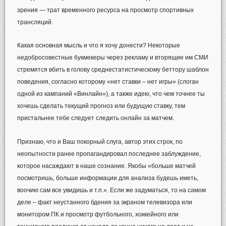
зрения — трат временного ресурса на просмотр спортивных
трансляций.
Какая основная мысль и что я хочу донести? Некоторые
недобросовестные букмекеры через рекламу и вторящие им СМИ
стремятся вбить в голову среднестатистическому беттору шаблон
поведения, согласно которому «нет ставки – нет игры» (слоган
одной из кампаний «Винлайн»), а также идею, что чем точнее ты
хочешь сделать текущий прогноз или будущую ставку, тем
пристальнее тебе следует следить онлайн за матчем.
Признаю, что и Ваш покорный слуга, автор этих строк, по
неопытности ранее пропагандировал последнее заблуждение,
которое насаждают в наше сознание. Якобы «больше матчей
посмотришь, больше информации для анализа будешь иметь,
воочию сам все увидишь и т.п.». Если же задуматься, то на самом
деле – факт неустанного бдения за экраном телевизора или
монитором ПК и просмотр футбольного, хоккейного или