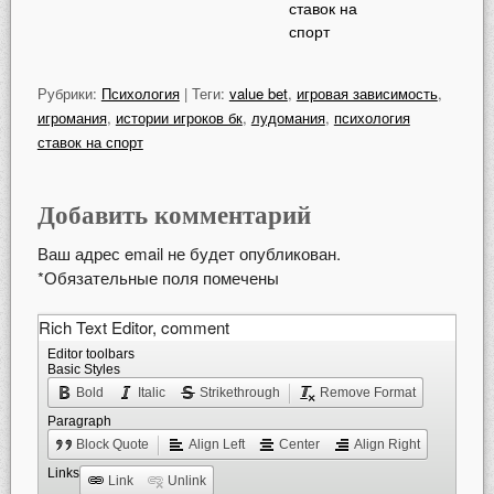
ставок на
спорт
Рубрики:
Психология
| Теги:
value bet
,
игровая зависимость
,
игромания
,
истории игроков бк
,
лудомания
,
психология
ставок на спорт
Добавить комментарий
Ваш адрес email не будет опубликован.
*
Обязательные поля помечены
Rich Text Editor, comment
Pres
ALT 
Editor toolbars
Basic Styles
for
Bold
Italic
Strikethrough
Remove Format
help
Paragraph
Block Quote
Align Left
Center
Align Right
Links
Link
Unlink