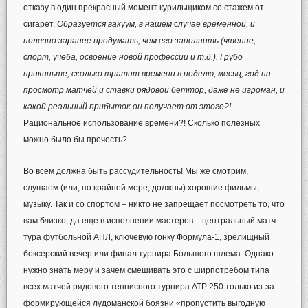
отказу в один прекрасный момент курильщиком со стажем от
сигарет.
Образуется вакуум, в нашем случае временной, и
полезно заранее продумать, чем его заполнить (чтение,
спорт, учеба, освоение новой профессии и т.д.). Грубо
прикиньте, сколько тратит времени в неделю, месяц, год на
просмотр матчей и ставки рядовой беттор, даже не игроман, и
какой реальный прибыток он получает от этого?!
Рациональное использование времени?! Сколько полезных
можно было бы прочесть?
Во всем должна быть рассудительность! Мы же смотрим,
слушаем (или, по крайней мере, должны) хорошие фильмы,
музыку. Так и со спортом – никто не запрещает посмотреть то, что
вам близко, да еще в исполнении мастеров – центральный матч
тура футбольной АПЛ, ключевую гонку Формула-1, зрелищный
боксерский вечер или финал турнира Большого шлема. Однако
нужно знать меру и зачем смешивать это с ширпотребом типа
всех матчей рядового теннисного турнира АТР 250 только из-за
формирующейся лудоманской боязни «пропустить выгодную