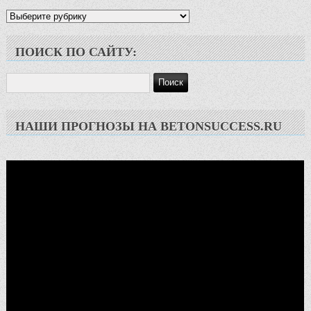
Все
рубрики
сайта
ПОИСК ПО САЙТУ:
НАШИ ПРОГНОЗЫ НА BETONSUCCESS.RU