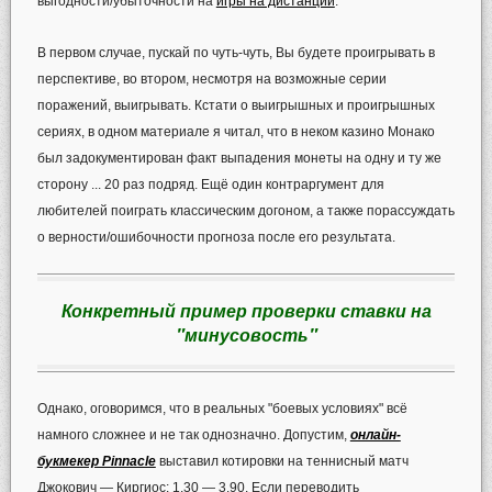
выгодности/убыточности на
игры на дистанции
.
В первом случае, пускай по чуть-чуть, Вы будете проигрывать в
перспективе, во втором, несмотря на возможные серии
поражений, выигрывать. Кстати о выигрышных и проигрышных
сериях, в одном материале я читал, что в неком казино Монако
был задокументирован факт выпадения монеты на одну и ту же
сторону ... 20 раз подряд. Ещё один контраргумент для
любителей поиграть классическим догоном, а также порассуждать
о верности/ошибочности прогноза после его результата.
Конкретный пример проверки ставки на
"минусовость"
Однако, оговоримся, что в реальных "боевых условиях" всё
намного сложнее и не так однозначно. Допустим,
онлайн-
букмекер Pinnacle
выставил котировки на теннисный матч
Джокович — Киргиос: 1.30 — 3.90. Если переводить